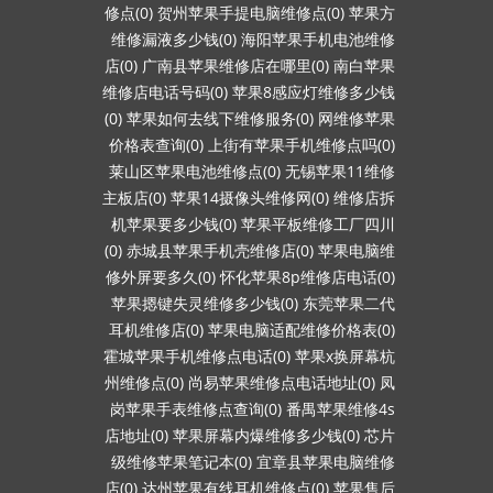
修点(0)
贺州苹果手提电脑维修点(0)
苹果方
维修漏液多少钱(0)
海阳苹果手机电池维修
店(0)
广南县苹果维修店在哪里(0)
南白苹果
维修店电话号码(0)
苹果8感应灯维修多少钱
(0)
苹果如何去线下维修服务(0)
网维修苹果
价格表查询(0)
上街有苹果手机维修点吗(0)
莱山区苹果电池维修点(0)
无锡苹果11维修
主板店(0)
苹果14摄像头维修网(0)
维修店拆
机苹果要多少钱(0)
苹果平板维修工厂四川
(0)
赤城县苹果手机壳维修店(0)
苹果电脑维
修外屏要多久(0)
怀化苹果8p维修店电话(0)
苹果摁键失灵维修多少钱(0)
东莞苹果二代
耳机维修店(0)
苹果电脑适配维修价格表(0)
霍城苹果手机维修点电话(0)
苹果x换屏幕杭
州维修点(0)
尚易苹果维修点电话地址(0)
凤
岗苹果手表维修点查询(0)
番禺苹果维修4s
店地址(0)
苹果屏幕内爆维修多少钱(0)
芯片
级维修苹果笔记本(0)
宜章县苹果电脑维修
店(0)
达州苹果有线耳机维修点(0)
苹果售后