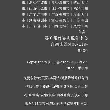
市
|
浙江·宁波市
|
浙江·温州市
|
陕西·西安
市
|
山西·太原市
|
江苏·常州市
|
福建·泉州
市
|
广东·广州市
|
广西·柳州市
|
海南·海口
市
|
湖南·株洲市
|
浙江·嘉兴市
|
广东·中山
市
|
广东·佛山市
|
山西·运城市
|
黑龙江·哈
尔滨
|
客户维修咨询服务中心
咨询热线:400-119-
8500
Copyright ©
沪ICP备2022001800号-11
2022
|
手机版
免责条款:此页面(本网站)所展示维修服务商
信息仅作为资讯供消费者参考用.页面上带
有“直营店”或“授权店”的维修商,其认证信息
来自品牌商官网,但本站无法保证实时更新,