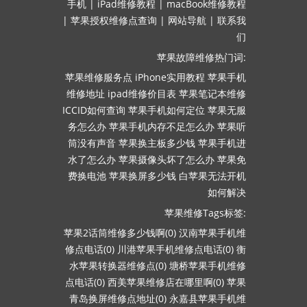
手机
|
iPad维修教程
|
macBook维修教程
|
苹果授权维修点查询
|
网站导航
|
联系我
们
苹果故障维修热门词:
苹果维修服务点
iPhone实用教程
苹果手机
维修地址
ipad维修价目表
苹果笔记本维修
ICCID如何查询
苹果手机如何定位
苹果无服
务怎么办
苹果手机内存不足怎么办
苹果听
筒没有声音
苹果换主板多少钱
苹果手机进
水了怎么办
苹果摄像头坏了怎么办
苹果免
费换电池
苹果换屏多少钱
白苹果无法开机
如何解决
苹果维修Tags标签:
苹果2话筒维修多少钱啊(0)
汉南苹果手机维
修点电话(0)
川港苹果手机维修点电话(0)
衡
水苹果转换器维修点(0)
塘桥苹果手机维修
点电话(0)
西美苹果维修店在哪里啊(0)
苹果
青岛换屏维修点地址(0)
永嘉县苹果手机维