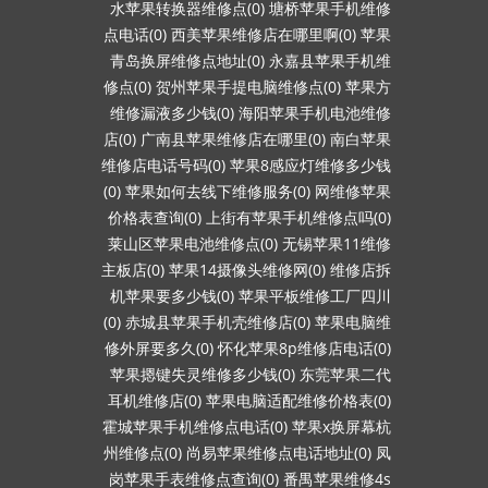
水苹果转换器维修点(0)
塘桥苹果手机维修
点电话(0)
西美苹果维修店在哪里啊(0)
苹果
青岛换屏维修点地址(0)
永嘉县苹果手机维
修点(0)
贺州苹果手提电脑维修点(0)
苹果方
维修漏液多少钱(0)
海阳苹果手机电池维修
店(0)
广南县苹果维修店在哪里(0)
南白苹果
维修店电话号码(0)
苹果8感应灯维修多少钱
(0)
苹果如何去线下维修服务(0)
网维修苹果
价格表查询(0)
上街有苹果手机维修点吗(0)
莱山区苹果电池维修点(0)
无锡苹果11维修
主板店(0)
苹果14摄像头维修网(0)
维修店拆
机苹果要多少钱(0)
苹果平板维修工厂四川
(0)
赤城县苹果手机壳维修店(0)
苹果电脑维
修外屏要多久(0)
怀化苹果8p维修店电话(0)
苹果摁键失灵维修多少钱(0)
东莞苹果二代
耳机维修店(0)
苹果电脑适配维修价格表(0)
霍城苹果手机维修点电话(0)
苹果x换屏幕杭
州维修点(0)
尚易苹果维修点电话地址(0)
凤
岗苹果手表维修点查询(0)
番禺苹果维修4s