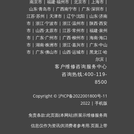
南京市
|
福建·福州市
|
北京市
|
上海市
|
山东·青岛市
|
广西南宁市
|
广东·深圳市
|
江苏·苏州
|
天津市
|
辽宁·沈阳
|
山东·济南
市
|
浙江·宁波市
|
浙江·温州市
|
陕西·西安
市
|
山西·太原市
|
江苏·常州市
|
福建·泉州
市
|
广东·广州市
|
广西·柳州市
|
海南·海口
市
|
湖南·株洲市
|
浙江·嘉兴市
|
广东·中山
市
|
广东·佛山市
|
山西·运城市
|
黑龙江·哈
尔滨
|
客户维修咨询服务中心
咨询热线:400-119-
8500
Copyright ©
沪ICP备2022001800号-11
2022
|
手机版
免责条款:此页面(本网站)所展示维修服务商
信息仅作为资讯供消费者参考用.页面上带