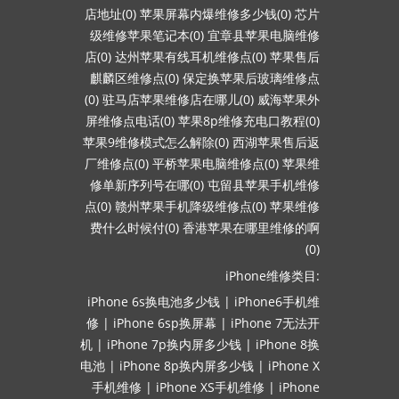
店地址(0)
苹果屏幕内爆维修多少钱(0)
芯片
级维修苹果笔记本(0)
宜章县苹果电脑维修
店(0)
达州苹果有线耳机维修点(0)
苹果售后
麒麟区维修点(0)
保定换苹果后玻璃维修点
(0)
驻马店苹果维修店在哪儿(0)
威海苹果外
屏维修点电话(0)
苹果8p维修充电口教程(0)
苹果9维修模式怎么解除(0)
西湖苹果售后返
厂维修点(0)
平桥苹果电脑维修点(0)
苹果维
修单新序列号在哪(0)
屯留县苹果手机维修
点(0)
赣州苹果手机降级维修点(0)
苹果维修
费什么时候付(0)
香港苹果在哪里维修的啊
(0)
iPhone维修类目:
iPhone 6s换电池多少钱
|
iPhone6手机维
修
|
iPhone 6sp换屏幕
|
iPhone 7无法开
机
|
iPhone 7p换内屏多少钱
|
iPhone 8换
电池
|
iPhone 8p换内屏多少钱
|
iPhone X
手机维修
|
iPhone XS手机维修
|
iPhone