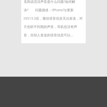
克风说话没声音是什么问题?如何解
决? 问题描述：iPhone7p更新
iOS13.3后，微信语音信息无法发送，对
方也听不到我的声音，耳机也没有声
音，但别人发送的语音信息可以...