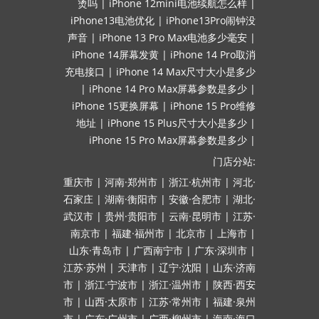
烫吗
|
iPhone 12mini电池续航怎么样
|
iPhone13电池优化
|
iPhone13Pro闹钟没
声音
|
iPhone 13 Pro Max电池多少毫安
|
iPhone 14屏幕发黄
|
iPhone 14 Pro取消
充电接口
|
iPhone 14 Max尺寸大小是多少
|
iPhone 14 Pro Max屏幕参数是多少
|
iPhone 15更换屏幕
|
iPhone 15 Pro维修
地址
|
iPhone 15 Plus尺寸大小是多少
|
iPhone 15 Pro Max屏幕参数是多少
|
门店分站:
重庆市
|
河南·郑州市
|
浙江·杭州市
|
河北·
石家庄
|
湖南·衡阳市
|
安徽·合肥市
|
湖北·
武汉市
|
贵州·贵阳市
|
云南·昆明市
|
江苏·
南京市
|
福建·福州市
|
北京市
|
上海市
|
山东·青岛市
|
广西南宁市
|
广东·深圳市
|
江苏·苏州
|
天津市
|
辽宁·沈阳
|
山东·济南
市
|
浙江·宁波市
|
浙江·温州市
|
陕西·西安
市
|
山西·太原市
|
江苏·常州市
|
福建·泉州
市
|
广东·广州市
|
广西·柳州市
|
海南·海口