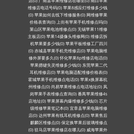
店(0)
广南县苹果维修店在哪里(0)
南白苹果
维修店电话号码(0)
苹果8感应灯维修多少钱
(0)
苹果如何去线下维修服务(0)
网维修苹果
价格表查询(0)
上街有苹果手机维修点吗(0)
莱山区苹果电池维修点(0)
无锡苹果11维修
主板店(0)
苹果14摄像头维修网(0)
维修店拆
机苹果要多少钱(0)
苹果平板维修工厂四川
(0)
赤城县苹果手机壳维修店(0)
苹果电脑维
修外屏要多久(0)
怀化苹果8p维修店电话(0)
苹果摁键失灵维修多少钱(0)
东莞苹果二代
耳机维修店(0)
苹果电脑适配维修价格表(0)
霍城苹果手机维修点电话(0)
苹果x换屏幕杭
州维修点(0)
尚易苹果维修点电话地址(0)
凤
岗苹果手表维修点查询(0)
番禺苹果维修4s
店地址(0)
苹果屏幕内爆维修多少钱(0)
芯片
级维修苹果笔记本(0)
宜章县苹果电脑维修
店(0)
达州苹果有线耳机维修点(0)
苹果售后
麒麟区维修点(0)
保定换苹果后玻璃维修点
(0)
驻马店苹果维修店在哪儿(0)
威海苹果外