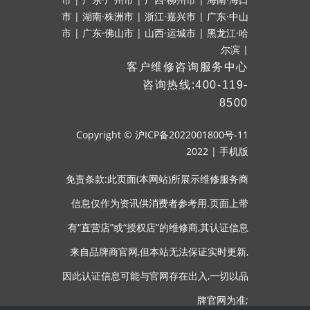
市
|
湖南·株洲市
|
浙江·嘉兴市
|
广东·中山
市
|
广东·佛山市
|
山西·运城市
|
黑龙江·哈
尔滨
|
客户维修咨询服务中心
咨询热线:400-119-
8500
Copyright ©
沪ICP备2022001800号-11
2022
|
手机版
免责条款:此页面(本网站)所展示维修服务商
信息仅作为资讯供消费者参考用.页面上带
有“直营店”或“授权店”的维修商,其认证信息
来自品牌商官网,但本站无法保证实时更新,
因此认证信息可能与官网存在出入,一切以品
牌官网为准;