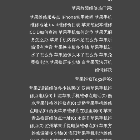
苹果故障维修热门词:
苹果维修服务点
iPhone实用教程
苹果手机
维修地址
ipad维修价目表
苹果笔记本维修
ICCID如何查询
苹果手机如何定位
苹果无服
务怎么办
苹果手机内存不足怎么办
苹果听
筒没有声音
苹果换主板多少钱
苹果手机进
水了怎么办
苹果摄像头坏了怎么办
苹果免
费换电池
苹果换屏多少钱
白苹果无法开机
如何解决
苹果维修Tags标签:
苹果2话筒维修多少钱啊(0)
汉南苹果手机维
修点电话(0)
川港苹果手机维修点电话(0)
衡
水苹果转换器维修点(0)
塘桥苹果手机维修
点电话(0)
西美苹果维修店在哪里啊(0)
苹果
青岛换屏维修点地址(0)
永嘉县苹果手机维
修点(0)
贺州苹果手提电脑维修点(0)
苹果方
维修漏液多少钱(0)
海阳苹果手机电池维修